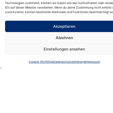
mehr als 30 Prozent seiner Umsätze
Technologien zustimmst, können wir Daten wie das Surfverhalten oder einde
IDs auf dieser Website verarbeiten. Wenn du deine Zustimmung nicht erteilst 
überbetrieblich erwirtschaftet, gehört
zurückziehst, können bestimmte Merkmale und Funktionen beeinträchtigt w
demnach bereits dazu. Weitere
Dienstleistungen sind z. B.:
Akzeptieren
Ablehnen
– Abfallwirtschaft
– Schneeräumung (beispielsweise im Auftrag
Einstellungen ansehen
von Kommunen)
Cookie-Richtlinie
Datenschutzerklärung
Impressum
– Tiefbau
– Landschaftspflege