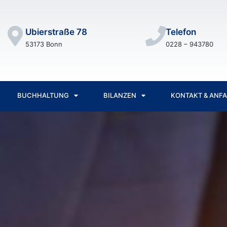
Ubierstraße 78
Telefon
53173 Bonn
0228 – 943780
BUCHHALTUNG
BILANZEN
KONTAKT & ANF