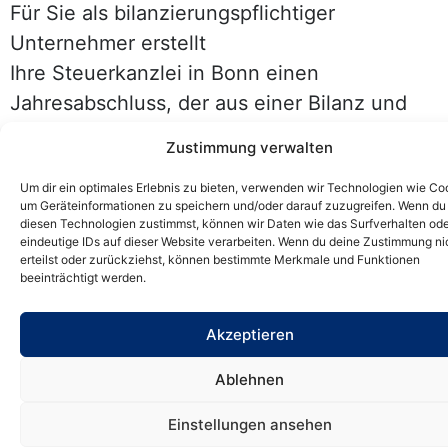
Für Sie als bilanzierungspflichtiger
Unternehmer erstellt
Ihre Steuerkanzlei in Bonn einen
Jahresabschluss, der aus einer Bilanz und
einer Gewinn- und Verlustrechnung besteht.
Zustimmung verwalten
Haben Sie für Ihr Unternehmen als
Um dir ein optimales Erlebnis zu bieten, verwenden wir Technologien wie Co
Rechtsform eine Kapitalgesellschaft (z. B.
um Geräteinformationen zu speichern und/oder darauf zuzugreifen. Wenn du
GmbH, Limited oder
diesen Technologien zustimmst, können wir Daten wie das Surfverhalten od
eindeutige IDs auf dieser Website verarbeiten. Wenn du deine Zustimmung ni
Unternehmergesellschaft) gewählt, fügt
erteilst oder zurückziehst, können bestimmte Merkmale und Funktionen
beeinträchtigt werden.
Ihre Steuerkanzlei in Bonn die weiteren
gesetzlichen Bestandteile hinzu. Dies sind
Akzeptieren
der Anhang und der Lagebericht.
Ablehnen
Müssen Sie keine Bilanz erstellen, ermitteln
Sie Ihren Gewinn durch Gegenüberstellung
Einstellungen ansehen
der Betriebseinnahmen und der