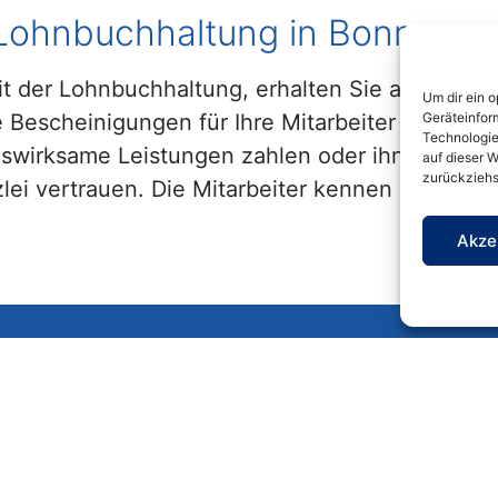
 Lohnbuchhaltung in Bonn
t der Lohnbuchhaltung, erhalten Sie alle Leist
Um dir ein 
ne Bescheinigungen für Ihre Mitarbeiter und n
Geräteinfor
Technologie
swirksame Leistungen zahlen oder ihnen eine be
auf dieser W
zurückziehs
ei vertrauen. Die Mitarbeiter kennen sich aus
Akze
SOZIALE NETWERKE