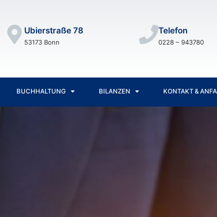
Ubierstraße 78
Telefon
53173 Bonn
0228 – 943780
BUCHHALTUNG
BILANZEN
KONTAKT & ANF