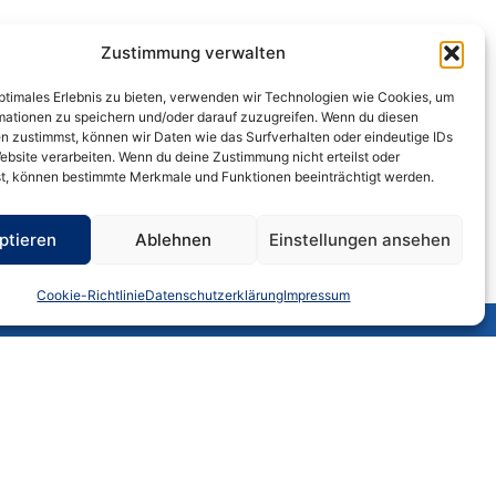
Zustimmung verwalten
ungen aus einer Hand. Die Mitarbeiter
optimales Erlebnis zu bieten, verwenden wir Technologien wie Cookies, um
ehmen Meldungen an die Krankenkassen
mationen zu speichern und/oder darauf zuzugreifen. Wenn du diesen
n zustimmst, können wir Daten wie das Surfverhalten oder eindeutige IDs
triebliche Altersvorsorge bieten,
ebsite verarbeiten. Wenn du deine Zustimmung nicht erteilst oder
t, können bestimmte Merkmale und Funktionen beeinträchtigt werden.
 und berücksichtigen diese Leistungen
ptieren
Ablehnen
Einstellungen ansehen
Cookie-Richtlinie
Datenschutzerklärung
Impressum