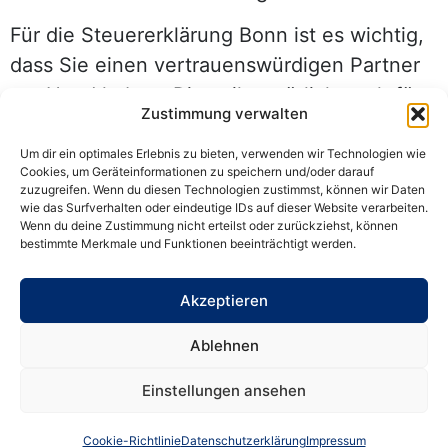
Für die Steuererklärung Bonn ist es wichtig,
dass Sie einen vertrauenswürdigen Partner
zur Hand haben. Dies gilt natürlich auch für
Zustimmung verwalten
Rheinbach und andere Orte in der Nähe von
Bonn. Die Steuererklärung Bonn anfertigen
Um dir ein optimales Erlebnis zu bieten, verwenden wir Technologien wie
Cookies, um Geräteinformationen zu speichern und/oder darauf
zu lassen, ist sinnvoll, da ein Profi diese
zuzugreifen. Wenn du diesen Technologien zustimmst, können wir Daten
wie das Surfverhalten oder eindeutige IDs auf dieser Website verarbeiten.
Aufgabe mit Akribie versieht, Sie auch auf
Wenn du deine Zustimmung nicht erteilst oder zurückziehst, können
mögliche Steuerersparnisse hinweist. So
bestimmte Merkmale und Funktionen beeinträchtigt werden.
sparen Sie sogar in vielen Fällen noch Geld.
Akzeptieren
ihr lokaler Berater in Rheinbach und Bonn ist
die Instanz, die Sie als kunden ernst nimmt
Ablehnen
und Ihnen auch bei etwas komplexeren
Einstellungen ansehen
Vorgängen, Bei einer Firmengründung zum
Beispiel, zur Seite steht. Machen Sie es sich
Cookie-Richtlinie
Datenschutzerklärung
Impressum