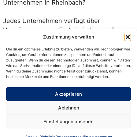
Unternehmen in Rheinbach?
Jedes Unternehmen verfügt über
Vermögensgegenstände in jedweder Form.
Zustimmung verwalten
Diese sind in einer Bilanz detailliert
aufzulisten. Besonders nennenswert sind
Um dir ein optimales Erlebnis zu bieten, verwenden wir Technologien wie
Cookies, um Geräteinformationen zu speichern und/oder darauf
hierbei das Anlagevermögen und das
zuzugreifen. Wenn du diesen Technologien zustimmst, können wir Daten
Umlaufvermögen. Aber auch mit
wie das Surfverhalten oder eindeutige IDs auf dieser Website verarbeiten.
Wenn du deine Zustimmung nicht erteilst oder zurückziehst, können
Rechnungsabgrenzungsposten und
bestimmte Merkmale und Funktionen beeinträchtigt werden.
Verbindlichkeiten müssen Sie sich
auseinandersetzen, wenn für Ihr
Akzeptieren
Unternehmen
Ablehnen
die Bilanzierung in Rheinbach relevant ist.
Darüber hinaus ist das Eigenkapital ein
Einstellungen ansehen
wichtiger Bestandteil einer jeden Bilanz.
Cookie-Richtlinie
Datenschutzerklärung
Impressum