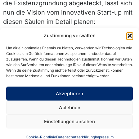
die Existenzgründung abgesteckt, lässt sich
nun die Vision vom innovativen Start-up mit
diesen Säulen im Detail planen:
Personelle Anforderungen an eine
Zustimmung verwalten
Existenzgründung
Um dir ein optimales Erlebnis zu bieten, verwenden wir Technologien wie
Cookies, um Geräteinformationen zu speichern und/oder darauf
Wer von der Familie unterstützt wird, kann
zuzugreifen. Wenn du diesen Technologien zustimmst, können wir Daten
wie das Surfverhalten oder eindeutige IDs auf dieser Website verarbeiten.
diese zunächst in Grundaufgaben
Wenn du deine Zustimmung nicht erteilst oder zurückziehst, können
bestimmte Merkmale und Funktionen beeinträchtigt werden.
der Existenzgründung einbinden. Häufiger
sind allerdings die anstehenden Aufgaben
Akzeptieren
für eine Einzelperson zu groß. Kreative
Bewerbungen auf dem Stellenmarkt
Ablehnen
in Euskirchen lösen das Problem.
Einstellungen ansehen
Technische Ausstattung ab
Existenzgründung für Verwaltung und
Cookie-Richtlinie
Datenschutzerklärung
Impressum