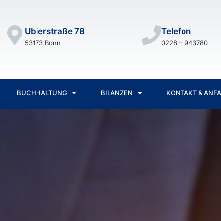
Ubierstraße 78
Telefon
53173 Bonn
0228 – 943780
BUCHHALTUNG
BILANZEN
KONTAKT & ANF