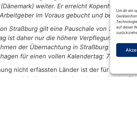
(Dänemark) weiter. Er erreicht Kopenhagen um
Um dir ein 
 Arbeitgeber im Voraus gebucht und bezahlt.
Geräteinfor
Technologie
auf dieser W
von Straßburg gilt eine Pauschale von 36 € un
zurückziehs
tag ist daher nur die höhere Verpflegungspaus
ahmen der Übernachtung in Straßburg ist die V
Akze
agen für einen vollen Kalendertag: 75 €) auf 
ung nicht erfassten Länder ist der für Luxemb
see- und Außengebiete eines Landes ist der für
chbeträge für
Übernachtungskosten
sind aussc
. Für den Werbungskostenabzug können nur die
rden.
 IV C 5 – S 2353/19/10010 :006, DOK 2024/1050350 | 01