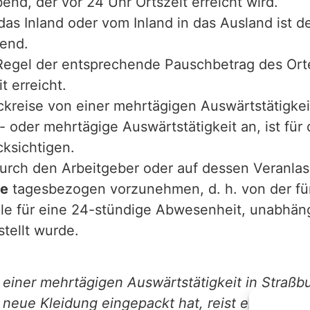
d, der vor 24 Uhr Ortszeit erreicht wird.
das Inland oder vom Inland in das Ausland ist
end.
r Regel der entsprechende Pauschbetrag des Or
t erreicht.
ückreise von einer mehrtägigen Auswärtstätigke
n- oder mehrtägige Auswärtstätigkeit an, ist für
ksichtigen.
urch den Arbeitgeber oder auf dessen Veranlass
le
tagesbezogen vorzunehmen, d. h. von der für
 für eine 24-stündige Abwesenheit, unabhäng
tellt wurde.
 einer mehrtägigen Auswärtstätigkeit in Straßb
neue Kleidung eingepackt hat, reist er zu eine