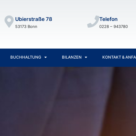
Ubierstraße 78
Telefon
53173 Bonn
0228 – 943780
BUCHHALTUNG
BILANZEN
KONTAKT & ANF