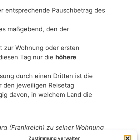
 der entsprechende Pauschbetrag des
tes maßgebend, den der
it zur Wohnung oder ersten
 diesen Tag nur die
höhere
ung durch einen Dritten ist die
 den jeweiligen Reisetag
ig davon, in welchem Land die
urg (Frankreich) zu seiner Wohnung
r weiteren mehrtägigen
Zustimmung verwalten