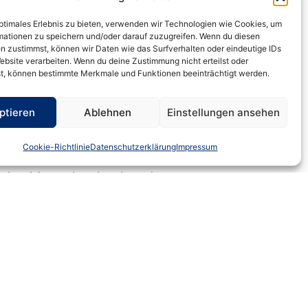
 23.00 Uhr. Die Übernachtungen –
optimales Erlebnis zu bieten, verwenden wir Technologien wie Cookies, um
mationen zu speichern und/oder darauf zuzugreifen. Wenn du diesen
n zustimmst, können wir Daten wie das Surfverhalten oder eindeutige IDs
ebsite verarbeiten. Wenn du deine Zustimmung nicht erteilst oder
d als Anreisetag nach Kopenhagen
t, können bestimmte Merkmale und Funktionen beeinträchtigt werden.
chale von 50 € anzusetzen. Aufgrund
erpflegungspauschale um 15,00 € (20
ptieren
Ablehnen
Einstellungen ansehen
35,00 € zu kürzen.
Cookie-Richtlinie
Datenschutzerklärung
Impressum
urg geltende Pauschbetrag
 das Mutterland geltende
hließlich bei
 tatsächlich entstandenen
-12-2024