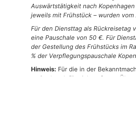
Auswärtstätigkeit nach Kopenhagen 
jeweils mit Frühstück – wurden vom
Für den Diensttag als Rückreisetag 
eine Pauschale von 50 €. Für Diens
der Gestellung des Frühstücks im R
% der Verpflegungspauschale Kopenh
Hinweis:
Für die in der Bekanntmach
maßgebend, für nicht erfasste Über
Pauschbetrag maßgebend. Die Paus
Arbeitgebererstattungen anwendbar
Übernachtungskosten angesetzt we
Quelle:BMF-Schreiben | Veröffentlichung |