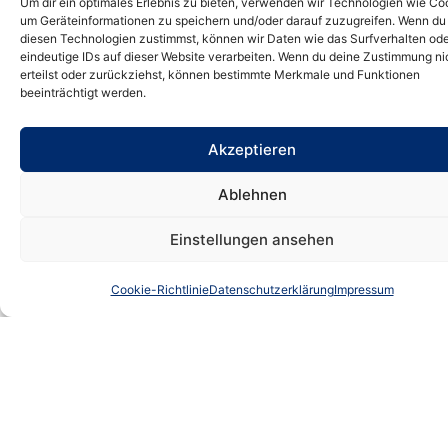
Übernachtungspauschale möglich.
Um dir ein optimales Erlebnis zu bieten, verwenden wir Technologien wie Co
um Geräteinformationen zu speichern und/oder darauf zuzugreifen. Wenn du
Die besondere Lkw-
diesen Technologien zustimmst, können wir Daten wie das Surfverhalten od
eindeutige IDs auf dieser Website verarbeiten. Wenn du deine Zustimmung ni
Übernachtungspauschale ist zu
erteilst oder zurückziehst, können bestimmte Merkmale und Funktionen
unterscheiden von der allgemeinen
beeinträchtigt werden.
Übernachtungspauschale. Für jede
Übernachtung im Inland darf der
Akzeptieren
Arbeitgeber ohne Einzelnachweis einen
Ablehnen
Pauschbetrag steuerfrei erstatten (im
Inland 20 € gem. R 9.7 Abs. 3 LStR). Ein
Einstellungen ansehen
pauschaler Werbungskostenabzug ist
Cookie-Richtlinie
Datenschutzerklärung
Impressum
insoweit nicht möglich.
Quelle:Finanzgerichte | Urteil | FG Thüringen, 2 K
534/22 | 17-06-2025