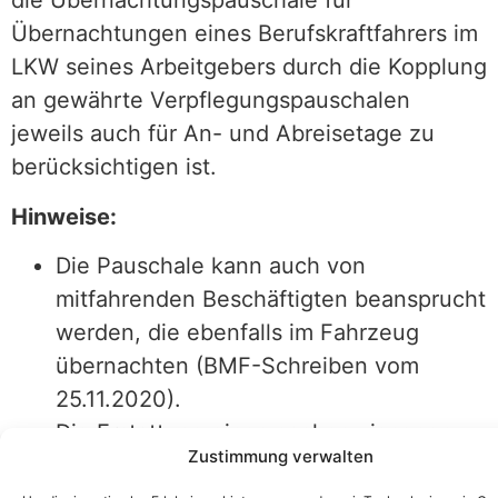
die Übernachtungspauschale für
Übernachtungen eines Berufskraftfahrers im
LKW seines Arbeitgebers durch die Kopplung
an gewährte Verpflegungspauschalen
jeweils auch für An- und Abreisetage zu
berücksichtigen ist.
Hinweise:
Die Pauschale kann auch von
mitfahrenden Beschäftigten beansprucht
werden, die ebenfalls im Fahrzeug
übernachten (BMF-Schreiben vom
25.11.2020).
Die Erstattung eines nachgewiesenen
Zustimmung verwalten
höheren Mehraufwands ist alternativ zur