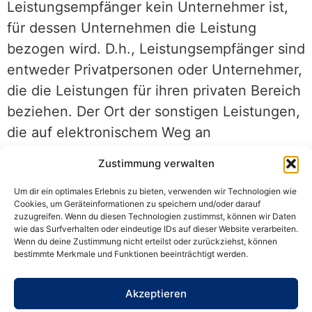
Leistungsempfänger kein Unternehmer ist,
für dessen Unternehmen die Leistung
bezogen wird. D.h., Leistungsempfänger sind
entweder Privatpersonen oder Unternehmer,
die die Leistungen für ihren privaten Bereich
beziehen. Der Ort der sonstigen Leistungen,
die auf elektronischem Weg an
Privatpersonen erbracht werden, befindet
Zustimmung verwalten
sich immer da, wo die Privatperson ihren
Um dir ein optimales Erlebnis zu bieten, verwenden wir Technologien wie
Wohnsitz oder Sitz hat.
Cookies, um Geräteinformationen zu speichern und/oder darauf
zuzugreifen. Wenn du diesen Technologien zustimmst, können wir Daten
Ist der Leistungsempfänger ein
wie das Surfverhalten oder eindeutige IDs auf dieser Website verarbeiten.
Wenn du deine Zustimmung nicht erteilst oder zurückziehst, können
Unternehmer, befindet sich der Ort der
bestimmte Merkmale und Funktionen beeinträchtigt werden.
sonstigen Leistung gemäß § 3a Abs. 2 UStG
ebenfalls im Land des Leistungsempfängers.
Akzeptieren
In dieser Situation ist der