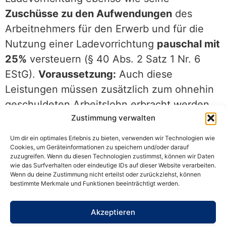
Zuschüsse zu den Aufwendungen
des
Arbeitnehmers für den Erwerb und für die
Nutzung einer Ladevorrichtung
pauschal mit
25%
versteuern (§ 40 Abs. 2 Satz 1 Nr. 6
EStG).
Voraussetzung:
Auch diese
Leistungen müssen zusätzlich zum ohnehin
geschuldeten Arbeitslohn erbracht werden.
Zustimmung verwalten
Bemessungsgrundlage sind die
Aufwendungen des Arbeitgebers für den
Um dir ein optimales Erlebnis zu bieten, verwenden wir Technologien wie
Cookies, um Geräteinformationen zu speichern und/oder darauf
Erwerb der Ladevorrichtung (einschließlich
zuzugreifen. Wenn du diesen Technologien zustimmst, können wir Daten
Umsatzsteuer).
wie das Surfverhalten oder eindeutige IDs auf dieser Website verarbeiten.
Wenn du deine Zustimmung nicht erteilst oder zurückziehst, können
bestimmte Merkmale und Funktionen beeinträchtigt werden.
Privates Aufladen des
Elektrodienstwagens: Finanzamt erlaubt
Akzeptieren
pauschalen Auslagenersatz