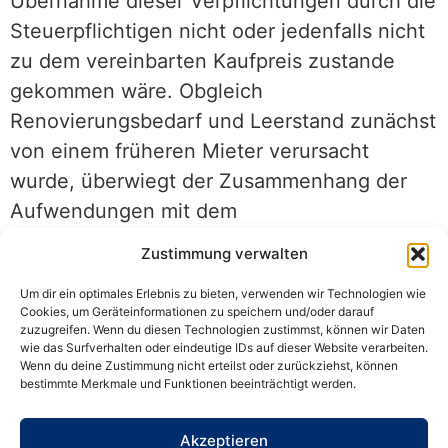
Übernahme dieser Verpflichtungen durch die
Steuerpflichtigen nicht oder jedenfalls nicht
zu dem vereinbarten Kaufpreis zustande
gekommen wäre. Obgleich
Renovierungsbedarf und Leerstand zunächst
von einem früheren Mieter verursacht
wurde, überwiegt der Zusammenhang der
Aufwendungen mit dem
Veräußerungsvorgang
.
Zustimmung verwalten
Ein Zusammenhang mit den früheren
Um dir ein optimales Erlebnis zu bieten, verwenden wir Technologien wie
Vermietungseinkünften liegt nicht vor,
Cookies, um Geräteinformationen zu speichern und/oder darauf
sodass ein nachträglicher
zuzugreifen. Wenn du diesen Technologien zustimmst, können wir Daten
wie das Surfverhalten oder eindeutige IDs auf dieser Website verarbeiten.
Werbungskostenabzug ausgeschlossen ist.
Wenn du deine Zustimmung nicht erteilst oder zurückziehst, können
bestimmte Merkmale und Funktionen beeinträchtigt werden.
Veräußerung steht im Vordergrund:
Der
erforderliche Zusammenhang mit Einkünften
Akzeptieren