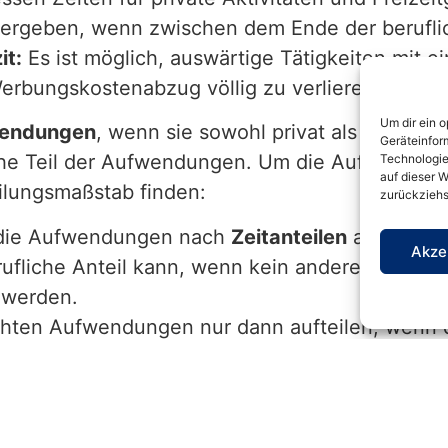
 ergeben, wenn zwischen dem Ende der berufli
it:
Es ist möglich, auswärtige Tätigkeiten mit e
rbungskostenabzug völlig zu verlieren!
Um dir ein 
wendungen
, wenn sie sowohl privat als auch bet
Geräteinfor
liche Teil der Aufwendungen. Um die Aufwendun
Technologie
auf dieser W
ilungsmaßstab finden:
zurückziehs
 die Aufwendungen nach
Zeitanteilen
aufgeteilt
Akze
erufliche Anteil kann, wenn kein anderer Auftei
 werden.
ten Aufwendungen nur dann aufteilen, wenn de
ns 10%
beträgt (BFH, Urteil vom 24.2.2011, VI R 
 die allgemeinen Kosten nicht aufgeteilt und a
on, bei der die private Mitveranlassung unter 
den, soweit es keine anderweitigen gesetzlich