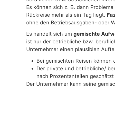
Es können sich z. B. dann Probleme
Rückreise mehr als ein Tag liegt.
Faz
ohne den Betriebsausgaben- oder We
Es handelt sich um
gemischte Auf
ist nur der betriebliche bzw. beruf
Unternehmer einen plausiblen Aufte
Bei gemischten Reisen können
Der private und betriebliche/ b
nach Prozentanteilen geschätzt
Der Unternehmer kann seine gemisch
Anteil der Aufwendungen
mindeste
berufliche Anteil unter 10%, dürfen
werden. Bei der umgekehrten Situati
als Betriebsausgaben abgezogen wer