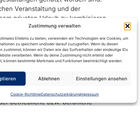
chen Veranstaltung und der
inem privaten Urlaub zu kombinieren,
Zustimmung verwalten
optimales Erlebnis zu bieten, verwenden wir Technologien wie Cookies, um
rieblich veranlasst sind. Abziehbar
mationen zu speichern und/oder darauf zuzugreifen. Wenn du diesen
gen aufteilen zu können, muss der
n zustimmst, können wir Daten wie das Surfverhalten oder eindeutige IDs
ebsite verarbeiten. Wenn du deine Zustimmung nicht erteilst oder
t, können bestimmte Merkmale und Funktionen beeinträchtigt werden.
 werden.
ptieren
Ablehnen
Einstellungen ansehen
lungsmaßstab vorhanden ist, auch
Cookie-Richtlinie
Datenschutzerklärung
Impressum
r betriebliche bzw. berufliche
12/10). Liegt der betriebliche bzw.
ls Betriebsausgaben abgezogen
10% liegt, dürfen alle Aufwendungen
en Einschränkungen gibt. Die