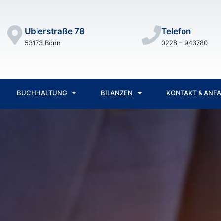
Ubierstraße 78
Telefon
53173 Bonn
0228 – 943780
BUCHHALTUNG
BILANZEN
KONTAKT & ANF