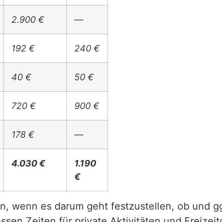
2.900 €
—
192 €
240 €
40 €
50 €
720 €
900 €
178 €
—
4.030 €
1.190
€
n, wenn es darum geht festzustellen, ob und 
essen Zeiten für private Aktivitäten und Freize