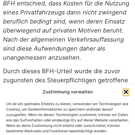
BFH entschied, dass Kosten für die Nutzung
eines Privatfahrzeugs dann nicht zwingend
beruflich bedingt sind, wenn deren Einsatz
überwiegend auf privaten Motiven beruht.
Nach der allgemeinen Verkehrsauffassung
sind diese Aufwendungen daher als
unangemessen anzusehen.
Durch dieses BFH-Urteil wurde die zuvor
zugunsten des Steuerpflichtigen getroffene
Entscheidung des Finanzgerichts
Zustimmung verwalten
aufgehoben
. Der BFH hat klargestellt, dass
Um dir ein optimales Erlebnis zu bieten, verwenden wir Technologien wie
Kosten, die aus der freiwilligen Entscheidung
Cookies, um Geräteinformationen zu speichern und/oder darauf
zuzugreifen. Wenn du diesen Technologien zustimmst, können wir Daten
resultieren, ein Privatfahrzeug zu nutzen,
wie das Surfverhalten oder eindeutige IDs auf dieser Website verarbeiten.
obwohl ein Firmenwagen zur Verfügung
Wenn du deine Zustimmung nicht erteilst oder zurückziehst, können
bestimmte Merkmale und Funktionen beeinträchtigt werden.
steht, als unangemessen anzusehen sind,