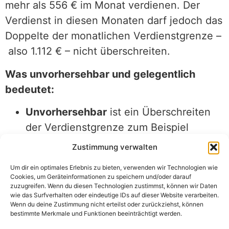
mehr als 556 € im Monat verdienen. Der
Verdienst in diesen Monaten darf jedoch das
Doppelte der monatlichen Verdienstgrenze –
also 1.112 € – nicht überschreiten.
Was unvorhersehbar und gelegentlich
bedeutet:
Unvorhersehbar
ist ein Überschreiten
der Verdienstgrenze zum Beispiel
aufgrund von Krankheitsvertretung.
Zustimmung verwalten
Gelegentlich
ist ein Überschreiten in bis
Um dir ein optimales Erlebnis zu bieten, verwenden wir Technologien wie
zu zwei Kalendermonaten innerhalb
Cookies, um Geräteinformationen zu speichern und/oder darauf
zuzugreifen. Wenn du diesen Technologien zustimmst, können wir Daten
eines Zeitjahres.
wie das Surfverhalten oder eindeutige IDs auf dieser Website verarbeiten.
Praxis-Beispiel: Gelegentliches und
Wenn du deine Zustimmung nicht erteilst oder zurückziehst, können
bestimmte Merkmale und Funktionen beeinträchtigt werden.
unvorhersehbares Überschreiten