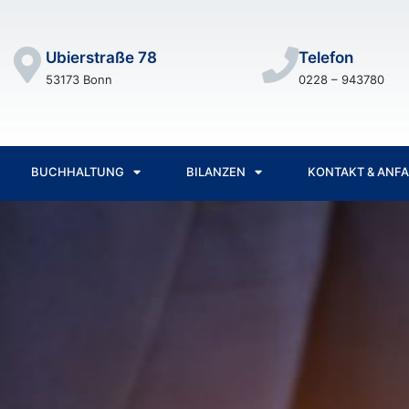
Ubierstraße 78
Telefon
53173 Bonn
0228 – 943780
BUCHHALTUNG
BILANZEN
KONTAKT & ANF