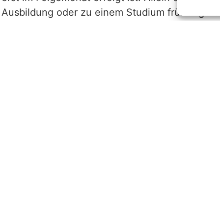
 Ausbildung oder zu einem Studium früher gefas
5
SOZIALE NETWERKE
Cookie-Richtlinie (EU)
Datenschutzerklärung
Impressum