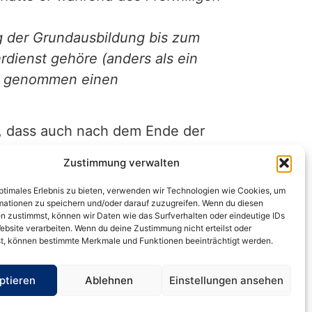
g der Grundausbildung bis zum
rdienst gehöre (anders als ein
ich genommen einen
d, dass auch nach dem Ende der
regelmäßigen wöchentlichen
Zustimmung verwalten
as Kind (wie hier) eine
optimales Erlebnis zu bieten, verwenden wir Technologien wie Cookies, um
Die drei Monate dauernde
mationen zu speichern und/oder darauf zuzugreifen. Wenn du diesen
e Beendigung führt jedoch nicht zu
n zustimmst, können wir Daten wie das Surfverhalten oder eindeutige IDs
ebsite verarbeiten. Wenn du deine Zustimmung nicht erteilst oder
 Abs. 4 Satz 2 EStG, der einen
t, können bestimmte Merkmale und Funktionen beeinträchtigt werden.
ptieren
Ablehnen
Einstellungen ansehen
il der Entschluss des Sohnes, sich
age des Kindergeldberechtigten und