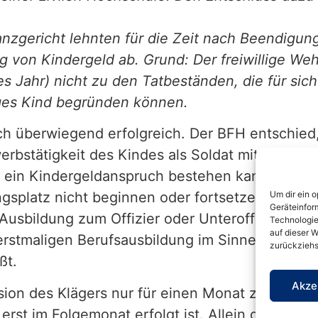
anzgericht lehnten für die Zeit nach Beendigun
 von Kindergeld ab. Grund: Der freiwillige Weh
ches Jahr) nicht zu den Tatbeständen, die für s
iges Kind begründen können.
ch überwiegend erfolgreich. Der BFH entschie
erbstätigkeit des Kindes als Soldat mit einer 
 ein Kindergeldanspruch bestehen kann, wenn d
Um dir ein 
gsplatz nicht beginnen oder fortsetzen kann. 
Geräteinfor
Ausbildung zum Offizier oder Unteroffizier. Ihr
Technologie
auf dieser W
rstmaligen Berufsausbildung im Sinne des § 32
zurückziehs
ßt.
Akze
ion des Klägers nur für einen Monat zurück, we
rst im Folgemonat erfolgt ist. Allein die Auss