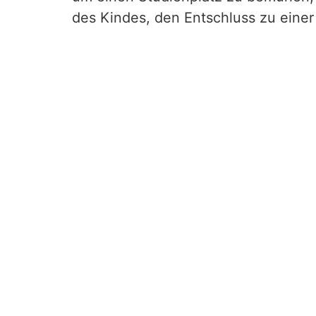
des Kindes, den Entschluss zu einer
Quelle:BFH | Urteil | III R 43/22 | 19-02-202
Links
Steuerkanzlei in Bonn
Steuerkanzlei Euskirchen