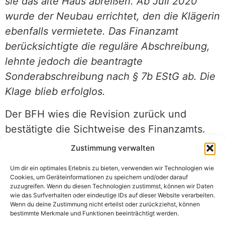
sie das alte Haus abreißen. Ab Juli 2020
wurde der Neubau errichtet, den die Klägerin
ebenfalls vermietete. Das Finanzamt
berücksichtigte die reguläre Abschreibung,
lehnte jedoch die beantragte
Sonderabschreibung nach § 7b EStG ab. Die
Klage blieb erfolglos.
Der BFH wies die Revision zurück und
bestätigte die Sichtweise des Finanzamts.
Der Zweck der Sonderabschreibung nach §
Zustimmung verwalten
7b EStG liegt darin, Anreize für die zeitnahe
Um dir ein optimales Erlebnis zu bieten, verwenden wir Technologien wie
Schaffung
zusätzlichen
Wohnraums zu
Cookies, um Geräteinformationen zu speichern und/oder darauf
zuzugreifen. Wenn du diesen Technologien zustimmst, können wir Daten
bieten und damit die Wohnraumknappheit zu
wie das Surfverhalten oder eindeutige IDs auf dieser Website verarbeiten.
bekämpfen. Das ergibt sich aus der
Wenn du deine Zustimmung nicht erteilst oder zurückziehst, können
bestimmte Merkmale und Funktionen beeinträchtigt werden.
Entstehungsgeschichte des Gesetzes, das