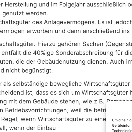
r Herstellung und im Folgejahr ausschließlich o
e genutzt werden.
schaftsgüter des Anlagevermögens. Es ist jedoc
fvermögen erworben und dann anschließend ins
tschaftsgüter. Hierzu gehören Sachen (Gegenst
t entfällt die 40%ige Sonderabschreibung für 
ten, die der Gebäudenutzung dienen. Auch imma
d nicht begünstigt.
als selbständige bewegliche Wirtschaftsgüter 
idend ist, dass es sich um Wirtschaftsgüter ha
ng mit dem Gebäude stehen, wie z.B. Persone
 Betriebsvorrichtungen, weil die betriebliche 
r Regel, wenn Wirtschaftsgüter zu einem vorü
Um dir ein 
Geräteinfor
all, wenn der Einbau
Technologie