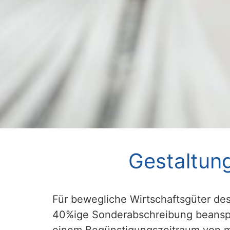
Gestaltun
Für bewegliche Wirtschaftsgüter de
40%ige Sonderabschreibung beanspr
einem Begünstigungszeitraum von ma