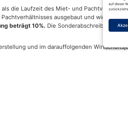
auf dieser W
als die Laufzeit des Miet- und Pachtverhältnis
zurückziehs
 Pachtverhältnisses ausgebaut und wieder ver
ung beträgt 10%.
Die Sonderabschreibung kann
Akze
rstellung und im darauffolgenden Wirtschaftsj
tätte
(fast) ausschließlich betrieblich genutzt wi
ießlich betrieblich genutzt, wenn der private N
riebliche Nutzung sind also die
ersten beiden J
g muss (anders als beim Investitionsabzugsbetr
erstellung und
ahr.