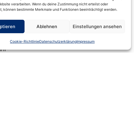
ebsite verarbeiten. Wenn du deine Zustimmung nicht erteilst oder
ses oder
t, können bestimmte Merkmale und Funktionen beeinträchtigt werden.
wendet werden kann.
 nur dann geltend gemacht werden,
ptieren
Ablehnen
Einstellungen ansehen
Cookie-Richtlinie
Datenschutzerklärung
Impressum
ahr
rd.
utzungsanteil nicht mehr als 10%
ahre
entscheidend. Die (fast)
ag) unbedingt in jedem der ersten