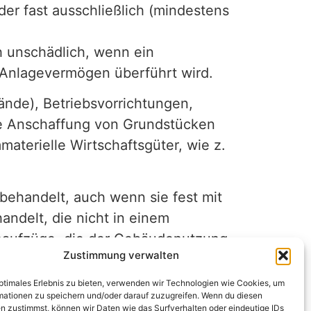
der fast ausschließlich (mindestens
h unschädlich, wenn ein
 Anlagevermögen überführt wird.
ände), Betriebsvorrichtungen,
die Anschaffung von Grundstücken
terielle Wirtschaftsgüter, wie z.
behandelt, auch wenn sie fest mit
ndelt, die nicht in einem
naufzüge, die der Gebäudenutzung
Zustimmung verwalten
Nutzung im Vordergrund steht.
bergehenden Zweck in ein Gebäude
optimales Erlebnis zu bieten, verwenden wir Technologien wie Cookies, um
mationen zu speichern und/oder darauf zuzugreifen. Wenn du diesen
n zustimmst, können wir Daten wie das Surfverhalten oder eindeutige IDs