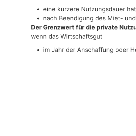
eine kürzere Nutzungsdauer hat 
nach Beendigung des Miet- und
Der Grenzwert für die private Nutz
wenn das Wirtschaftsgut
im Jahr der Anschaffung oder He
vermietet wird oder
in einer
inländischen Betriebss
Ein Wirtschaftsgut wird fast ausschl
beträgt. Für die ausschließliche bet
ausschließliche betriebliche Nutzun
beiden Jahre vorliegen, also
im Jahr der Anschaffung oder H
im darauffolgenden Wirtschaftsj