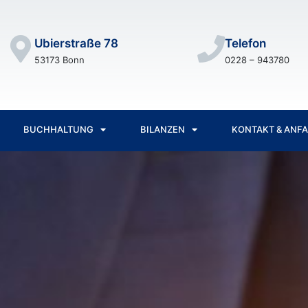
Ubierstraße 78
Telefon
53173 Bonn
0228 – 943780
BUCHHALTUNG
BILANZEN
KONTAKT & ANF