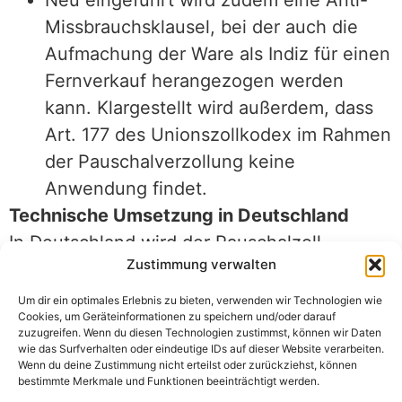
Missbrauchsklausel, bei der auch die
Aufmachung der Ware als Indiz für einen
Fernverkauf herangezogen werden
kann. Klargestellt wird außerdem, dass
Art. 177 des Unionszollkodex im Rahmen
der Pauschalverzollung keine
Anwendung findet.
Technische Umsetzung in Deutschland
In Deutschland wird der Pauschalzoll
Zustimmung verwalten
transaktionsbezogen über die ATLAS-
Anwendungen IMPOST und Zollbehandlung
Um dir ein optimales Erlebnis zu bieten, verwenden wir Technologien wie
Cookies, um Geräteinformationen zu speichern und/oder darauf
erhoben. Voraussetzung für die Entrichtung
zuzugreifen. Wenn du diesen Technologien zustimmst, können wir Daten
ist die Nutzung eines laufenden
wie das Surfverhalten oder eindeutige IDs auf dieser Website verarbeiten.
Wenn du deine Zustimmung nicht erteilst oder zurückziehst, können
Zahlungsaufschubs nach Art. 110 b) des
bestimmte Merkmale und Funktionen beeinträchtigt werden.