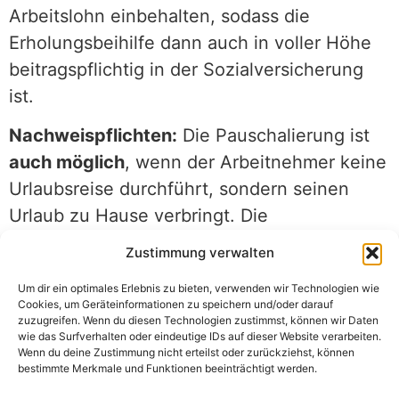
Arbeitslohn einbehalten, sodass die
Erholungsbeihilfe dann auch in voller Höhe
beitragspflichtig in der Sozialversicherung
ist.
Nachweispflichten:
Die Pauschalierung ist
auch möglich
, wenn der Arbeitnehmer keine
Urlaubsreise durchführt, sondern seinen
Urlaub zu Hause verbringt. Die
zweckentsprechende Verwendung der
Zustimmung verwalten
Erholungsbeihilfe
gilt als erfüllt, wenn ein
Um dir ein optimales Erlebnis zu bieten, verwenden wir Technologien wie
zeitlicher Zusammenhang
zwischen der
Cookies, um Geräteinformationen zu speichern und/oder darauf
Gewährung der Erholungsbeihilfe und dem
zuzugreifen. Wenn du diesen Technologien zustimmst, können wir Daten
wie das Surfverhalten oder eindeutige IDs auf dieser Website verarbeiten.
Urlaub des Arbeitnehmers besteht.
Wenn du deine Zustimmung nicht erteilst oder zurückziehst, können
bestimmte Merkmale und Funktionen beeinträchtigt werden.
Der Arbeitgeber muss sicherstellen, dass die