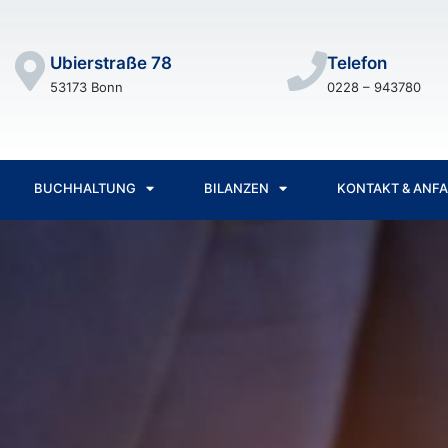
Ubierstraße 78
Telefon
53173 Bonn
0228 – 943780
BUCHHALTUNG
BILANZEN
KONTAKT & ANF