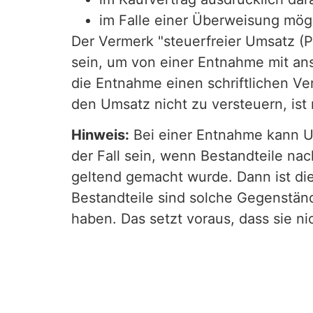
im Falle einer Überweisung mög
Der Vermerk "steuerfreier Umsatz (
sein, um von einer Entnahme mit an
die Entnahme einen schriftlichen Ve
den Umsatz nicht zu versteuern, is
Hinweis:
Bei einer Entnahme kann Um
der Fall sein, wenn Bestandteile na
geltend gemacht wurde. Dann ist di
Bestandteile sind solche Gegenständ
haben. Das setzt voraus, dass sie 
Geschäfts sein können. Außerdem m
Fahrzeugs geführt haben. Er darf ni
Firmenfahrzeugs der eingebaute Geg
angenommen, wenn die Aufwendunge