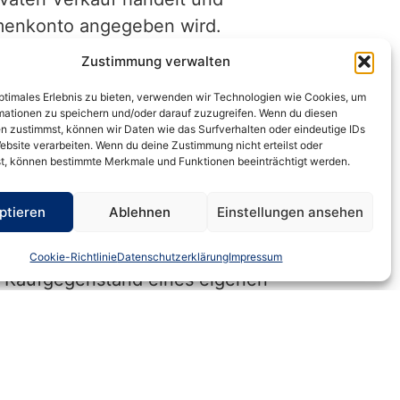
rmenkonto angegeben wird.
auft)" kann bereits ausreichend
Zustimmung verwalten
n. Zweckmäßig ist es jedoch, über
optimales Erlebnis zu bieten, verwenden wir Technologien wie Cookies, um
 buchen. Die einfache Erklärung,
mationen zu speichern und/oder darauf zuzugreifen. Wenn du diesen
n zustimmst, können wir Daten wie das Surfverhalten oder eindeutige IDs
ebsite verarbeiten. Wenn du deine Zustimmung nicht erteilst oder
t, können bestimmte Merkmale und Funktionen beeinträchtigt werden.
men-Pkws fällig werden. Das kann
d hierfür der Vorsteuerabzug
ptieren
Ablehnen
Einstellungen ansehen
n Bestandteil begrenzt.
rtschaftliche Eigenart verloren
Cookie-Richtlinie
Datenschutzerklärung
Impressum
nd Kaufgegenstand eines eigenen
rhaften Werterhöhung des
erdem darf bei Entnahme des
keine dauerhafte Werterhöhung
% der Anschaffungskosten des