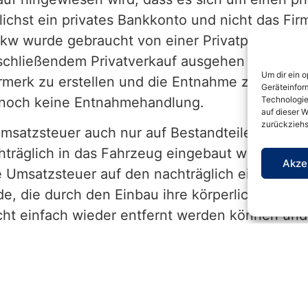
lichst ein privates Bankkonto und nicht das Fi
Pkw wurde gebraucht von einer Privatperson gek
schließendem Privatverkauf ausgehen zu könne
Um dir ein 
rmerk zu erstellen und die Entnahme zeitnah zu
Geräteinfor
Technologie
t noch keine Entnahmehandlung.
auf dieser W
zurückziehs
satzsteuer auch nur auf Bestandteile des Fir
chträglich in das Fahrzeug eingebaut wurden un
Akze
e Umsatzsteuer auf den nachträglich eingebaute
e, die durch den Einbau ihre körperliche und wi
nicht einfach wieder entfernt werden können u
uss der eingebaute Gegenstand zu einer daue
cht lediglich zur Werterhaltung beitragen. Auß
enstand noch nicht verbraucht sein. Es wird 
n für den Einbau von Bestandteilen weder 20