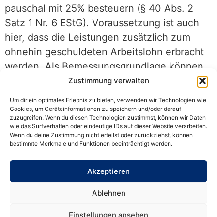
pauschal mit 25% besteuern (§ 40 Abs. 2
Satz 1 Nr. 6 EStG). Voraussetzung ist auch
hier, dass die Leistungen zusätzlich zum
ohnehin geschuldeten Arbeitslohn erbracht
werden. Als Bemessungsgrundlage können
die Aufwendungen des Arbeitgebers für den
Zustimmung verwalten
Erwerb der Ladevorrichtung (einschließlich
Um dir ein optimales Erlebnis zu bieten, verwenden wir Technologien wie
Umsatzsteuer) zugrunde gelegt werden.
Cookies, um Geräteinformationen zu speichern und/oder darauf
zuzugreifen. Wenn du diesen Technologien zustimmst, können wir Daten
wie das Surfverhalten oder eindeutige IDs auf dieser Website verarbeiten.
Laden zu Hause:
Lädt ein Arbeitnehmer sein
Wenn du deine Zustimmung nicht erteilst oder zurückziehst, können
bestimmte Merkmale und Funktionen beeinträchtigt werden.
privates Elektrofahrzeug
zuhause auf, so
sind
keine steuerfreien Erstattungen
Akzeptieren
möglich. Bei privaten Elektrofahrzeugen oder
Hybridelektrofahrzeugen des Arbeitnehmers
Ablehnen
stellt die Erstattung der vom Arbeitnehmer
Einstellungen ansehen