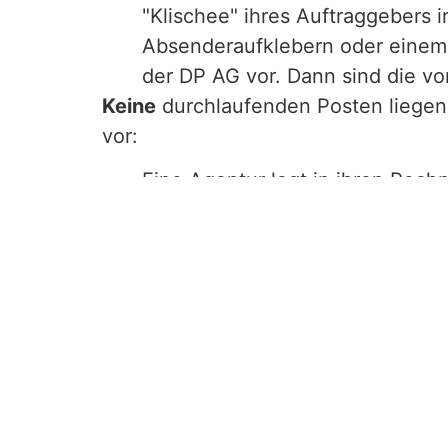
"Klischee" ihres Auftraggebers 
Absenderaufklebern oder einem
der DP AG vor. Dann sind die v
Keine
durchlaufenden Posten liegen
vor:
Eine Agentur legt in ihren Re
Rechnung nicht offen. In diesen
Die Agentur erhält von der DP A
Portokosten zu zahlen. Da ein h
liegt kein durchlaufender Posten
Praxis-Beispiel:
Eine Werbeagentur versendet Werbebr
Absender genannt. Die Werbeagentur
€ nur 1.850 € zahlt. Die Werbeagent