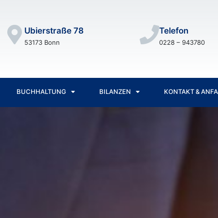
Ubierstraße 78
Telefon
53173 Bonn
0228 – 943780
BUCHHALTUNG
BILANZEN
KONTAKT & ANF