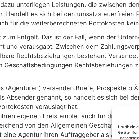
dazu unterliegen Leistungen, die zwischen den 
r. Handelt es sich bei den umsatzsteuerfreien 
uch für die weiterberechneten Portokosten kei
 zum Entgelt. Das ist der Fall, wenn der Unte
t und verausgabt. Zwischen dem Zahlungsverp
bare Rechtsbeziehungen bestehen. Versendet 
en Geschäftsbedingungen Rechtsbeziehungen zw
(Agenturen) versenden Briefe, Prospekte o.Ä. f
ls Absender genannt, so handelt es sich bei d
Portokosten verauslagt hat.
 ihren eigenen Freistempler auch für die gewe
ichend von den Allgemeinen Geschäftsbedingun
Um dir ein 
Geräteinfor
ine Agentur ihren Auftraggeber als Absender k
Technologie