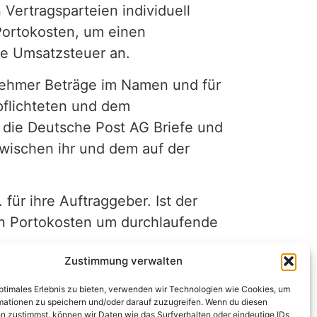
Vertragsparteien individuell
Portokosten, um einen
ne Umsatzsteuer an.
rnehmer Beträge im Namen und für
flichteten und dem
die Deutsche Post AG Briefe und
ischen ihr und dem auf der
ür ihre Auftraggeber. Ist der
en Portokosten um durchlaufende
Zustimmung verwalten
rbsmäßige Versendung der Post der
gen erteilt sie dafür keine
optimales Erlebnis zu bieten, verwenden wir Technologien wie Cookies, um
mationen zu speichern und/oder darauf zuzugreifen. Wenn du diesen
enntlich, indem sie z. B. das
n zustimmst, können wir Daten wie das Surfverhalten oder eindeutige IDs