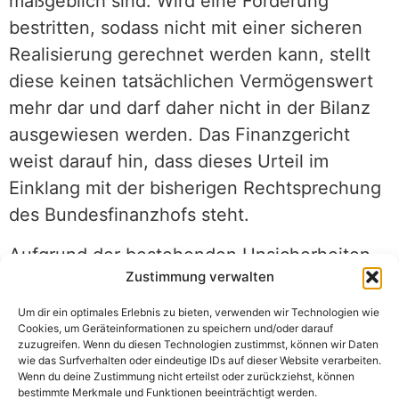
maßgeblich sind. Wird eine Forderung
bestritten, sodass nicht mit einer sicheren
Realisierung gerechnet werden kann, stellt
diese keinen tatsächlichen Vermögenswert
mehr dar und darf daher nicht in der Bilanz
ausgewiesen werden. Das Finanzgericht
weist darauf hin, dass dieses Urteil im
Einklang mit der bisherigen Rechtsprechung
des Bundesfinanzhofs steht.
Aufgrund der bestehenden Unsicherheiten
Zustimmung verwalten
muss die Forderung als wertlos angesehen
werden. Der Netto-Wert wurde daher zu
Um dir ein optimales Erlebnis zu bieten, verwenden wir Technologien wie
Cookies, um Geräteinformationen zu speichern und/oder darauf
Recht auf Null abgeschrieben. Diese
zuzugreifen. Wenn du diesen Technologien zustimmst, können wir Daten
Abschreibung auf Null führt
wie das Surfverhalten oder eindeutige IDs auf dieser Website verarbeiten.
Wenn du deine Zustimmung nicht erteilst oder zurückziehst, können
dementsprechend zu einer Senkung des
bestimmte Merkmale und Funktionen beeinträchtigt werden.